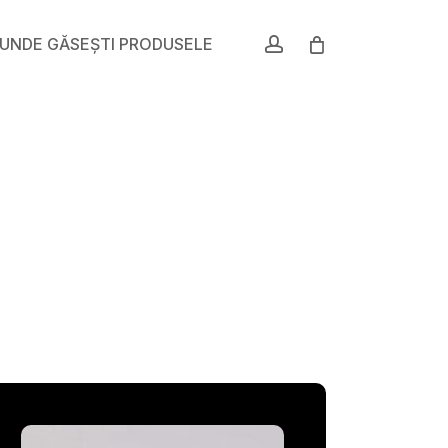
account
UNDE GĂSEȘTI PRODUSELE
um
epară: