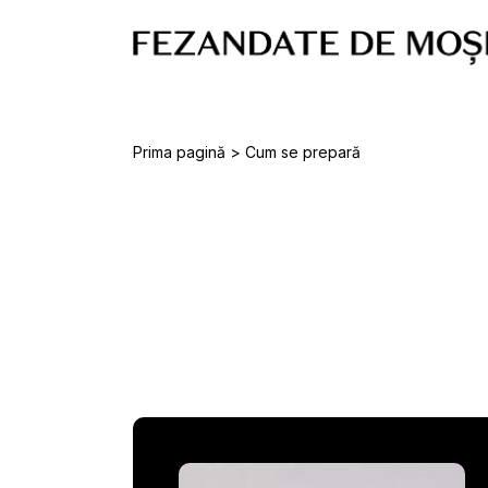
Skip
to
main
content
Prima pagină
>
Cum se prepară
Cum
se
prepară: